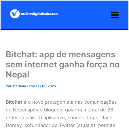
Ir
para
o
conteúdo
Bitchat: app de mensagens
sem internet ganha força no
Nepal
Por
Mariana Lima
/
17.09.2025
Bitchat
é o novo protagonista nas comunicações
do Nepal após o bloqueio governamental de 26
redes sociais. O aplicativo, concebido por Jack
Dorsey, cofundador do Twitter (atual X), permite