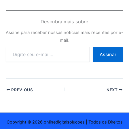
Descubra mais sobre
Assine para receber nossas notícias mais recentes por e-
mail.
Digite
Assinar
seu
e-
mail…
PREVIOUS
NEXT
Copyright © 2026 onlinedigitalsolucoes | Todos os Direitos