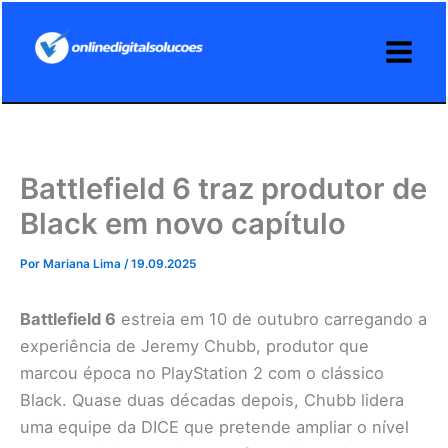
Ir
para
o
conteúdo
Battlefield 6 traz produtor de
Black em novo capítulo
Por
Mariana Lima
/
19.09.2025
Battlefield 6
estreia em 10 de outubro carregando a
experiência de Jeremy Chubb, produtor que
marcou época no PlayStation 2 com o clássico
Black. Quase duas décadas depois, Chubb lidera
uma equipe da DICE que pretende ampliar o nível