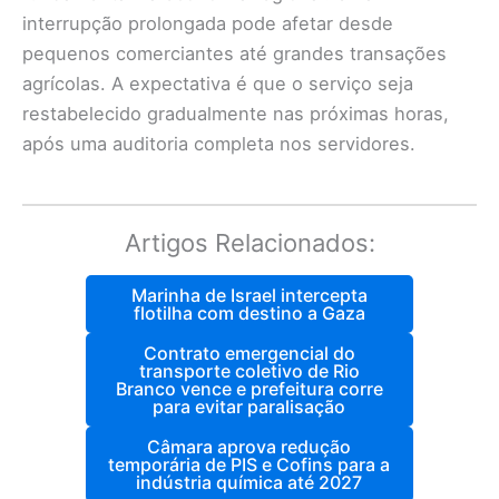
interrupção prolongada pode afetar desde
pequenos comerciantes até grandes transações
agrícolas. A expectativa é que o serviço seja
restabelecido gradualmente nas próximas horas,
após uma auditoria completa nos servidores.
Artigos Relacionados:
Marinha de Israel intercepta
flotilha com destino a Gaza
Contrato emergencial do
transporte coletivo de Rio
Branco vence e prefeitura corre
para evitar paralisação
Câmara aprova redução
temporária de PIS e Cofins para a
indústria química até 2027