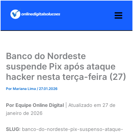
Ir
para
o
conteúdo
Banco do Nordeste
suspende Pix após ataque
hacker nesta terça-feira (27)
Por
Mariana Lima
/
27.01.2026
Por Equipe Online Digital
| Atualizado em 27 de
janeiro de 2026
SLUG:
banco-do-nordeste-pix-suspenso-ataque-