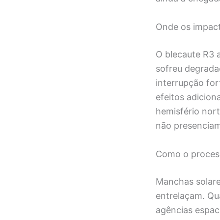
Onde os impact
O blecaute R3 
sofreu degrada
interrupção for
efeitos adicion
hemisfério nor
não presencia
Como o proces
Manchas solare
entrelaçam. Qu
agências espac