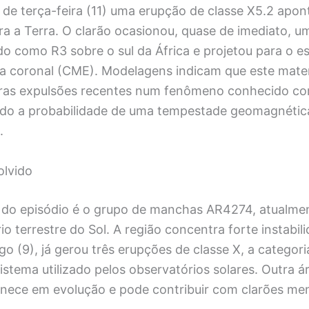
 de terça-feira (11) uma erupção de classe X5.2 apo
a a Terra. O clarão ocasionou, quase de imediato, u
ado como R3 sobre o sul da África e projetou para o 
a coronal (CME). Modelagens indicam que este mater
ras expulsões recentes num fenômeno conhecido co
ando a probabilidade de uma tempestade geomagnétic
.
olvido
 do episódio é o grupo de manchas AR4274, atualme
io terrestre do Sol. A região concentra forte instabi
o (9), já gerou três erupções de classe X, a categori
istema utilizado pelos observatórios solares. Outra á
ece em evolução e pode contribuir com clarões me