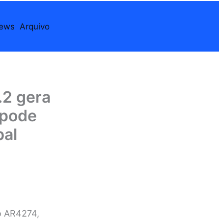
iews
Arquivo
.2 gera
 pode
bal
o AR4274,