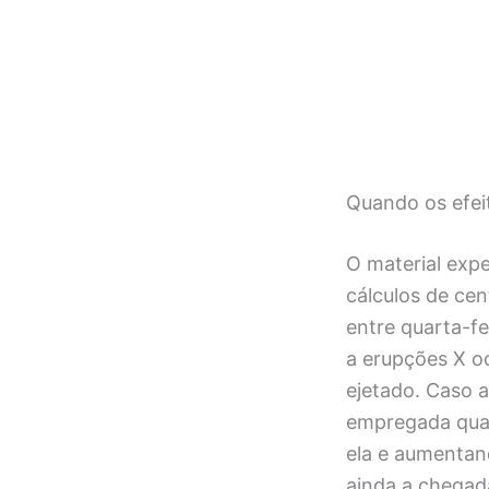
Quando os efe
O material expe
cálculos de cen
entre quarta-fei
a erupções X o
ejetado. Caso a
empregada quan
ela e aumentand
ainda a chegad