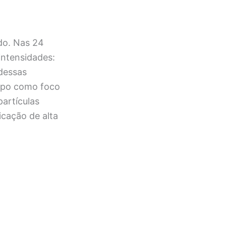
do. Nas 24
intensidades:
 dessas
rupo como foco
artículas
icação de alta