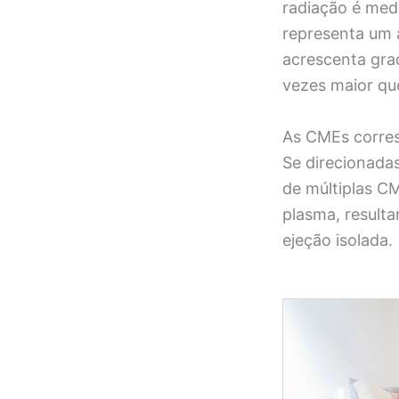
radiação é medi
representa um 
acrescenta gra
vezes maior qu
As CMEs corres
Se direcionada
de múltiplas CM
plasma, result
ejeção isolada.