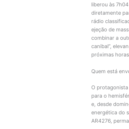
liberou às 7h04
diretamente par
rádio classific
ejeção de mass
combinar a out
canibal”, elev
próximas horas
Quem está env
O protagonista
para o hemisfér
e, desde doming
energética do s
AR4276, perman