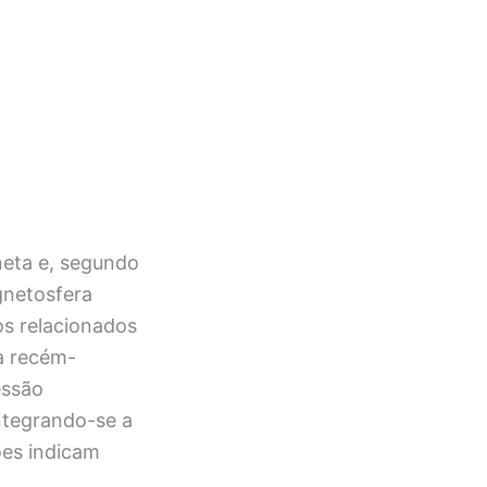
neta e, segundo
gnetosfera
tos relacionados
a recém-
essão
ntegrando-se a
ões indicam