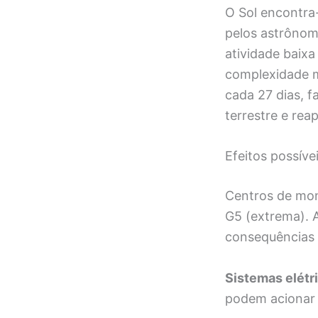
O Sol encontra-
pelos astrônomo
atividade baixa
complexidade m
cada 27 dias, 
terrestre e rea
Efeitos possív
Centros de mon
G5 (extrema). A
consequências 
Sistemas elétr
podem acionar 