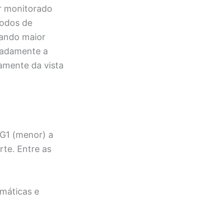
or monitorado
íodos de
zando maior
madamente a
amente da vista
G1 (menor) a
rte. Entre as
máticas e