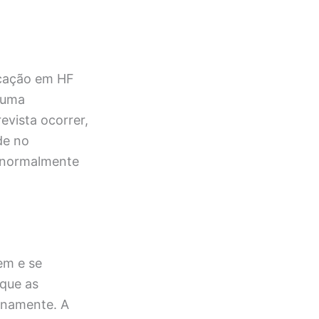
icação em HF
 uma
evista ocorrer,
de no
e normalmente
em e se
 que as
inamente. A