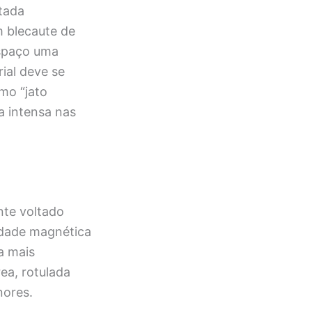
ntada
m blecaute de
espaço uma
ial deve se
mo “jato
a intensa nas
nte voltado
lidade magnética
a mais
rea, rotulada
nores.