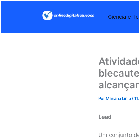
Ir
para
Ciência e Te
o
conteúdo
Atividad
blecaute
alcançar
Por
Mariana Lima
/
11
Lead
Um conjunto de