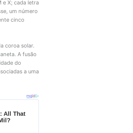
 e X; cada letra
asse, um número
ente cinco
 coroa solar.
aneta. A fusão
cidade do
ssociadas a uma