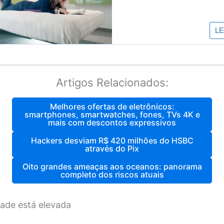
Artigos Relacionados:
Melhores ofertas de eletrônicos:
smartphones, smartwatches, fones, TVs 4K e
mais com descontos expressivos
Hackers desviam R$ 420 milhões do HSBC
através do Pix
Oito grandes ameaças aos oceanos: panorama
completo dos riscos atuais
dade está elevada