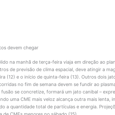
itos devem chegar
lido na manhã de terça-feira viaja em direção ao pla
tros de previsão de clima espacial, deve atingir a ma
ra (12) e o início de quinta-feira (13). Outros dois ja
corridas no fim de semana devem se fundir ao plasm
 fusão se concretize, formará um jato canibal – expr
do uma CME mais veloz alcança outra mais lenta, i
o a quantidade total de partículas e energia. Projeç
a de CMEs menores no sábado (15).