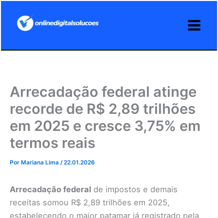
Ir
para
o
conteúdo
Arrecadação federal atinge
recorde de R$ 2,89 trilhões
em 2025 e cresce 3,75% em
termos reais
Por
Mariana Lima
/
22.01.2026
Arrecadação federal
de impostos e demais
receitas somou R$ 2,89 trilhões em 2025,
estabelecendo o maior patamar já registrado pela