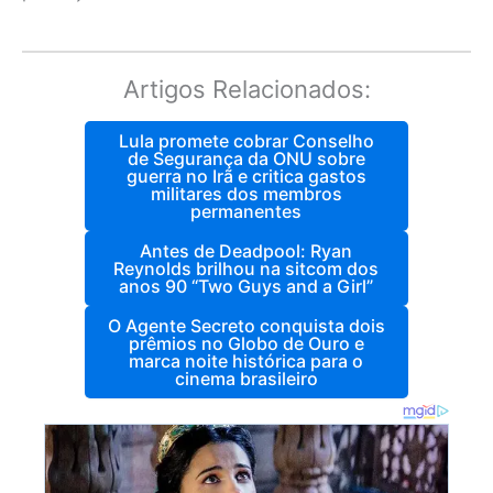
Artigos Relacionados:
Lula promete cobrar Conselho
de Segurança da ONU sobre
guerra no Irã e critica gastos
militares dos membros
permanentes
Antes de Deadpool: Ryan
Reynolds brilhou na sitcom dos
anos 90 “Two Guys and a Girl”
O Agente Secreto conquista dois
prêmios no Globo de Ouro e
marca noite histórica para o
cinema brasileiro