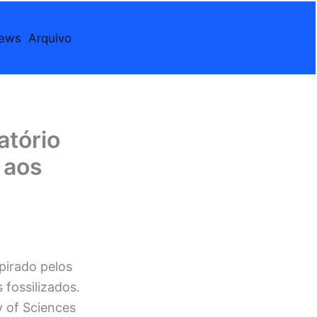
iews
Arquivo
atório
 aos
pirado pelos
 fossilizados.
y of Sciences