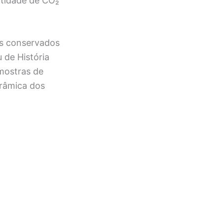
ntidade de CO₂
is conservados
 de História
mostras de
râmica dos