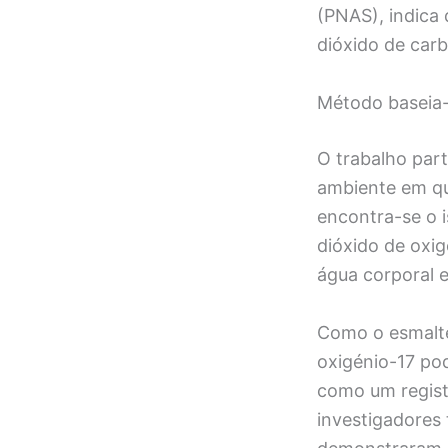
(PNAS), indica
dióxido de car
Método baseia-
O trabalho part
ambiente em qu
encontra-se o 
dióxido de oxi
água corporal e
Como o esmalte
oxigénio-17 po
como um regist
investigadores