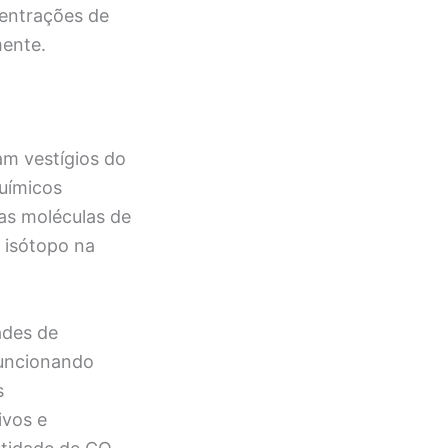
centrações de
mente.
am vestígios do
uímicos
as moléculas de
 isótopo na
ades de
funcionando
s
ivos e