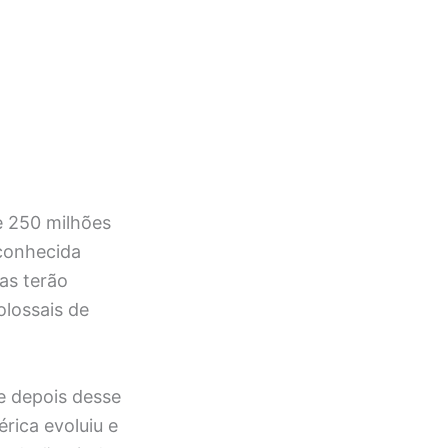
e 250 milhões
 conhecida
as terão
olossais de
e depois desse
rica evoluiu e