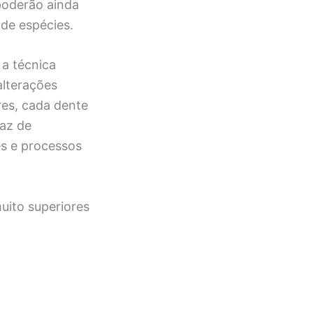
poderão ainda
de espécies.
a técnica
alterações
res, cada dente
az de
s e processos