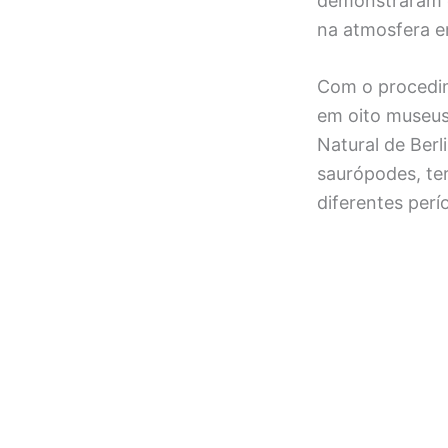
demonstraram q
na atmosfera e
Com o procedim
em oito museus
Natural de Ber
saurópodes, te
diferentes per