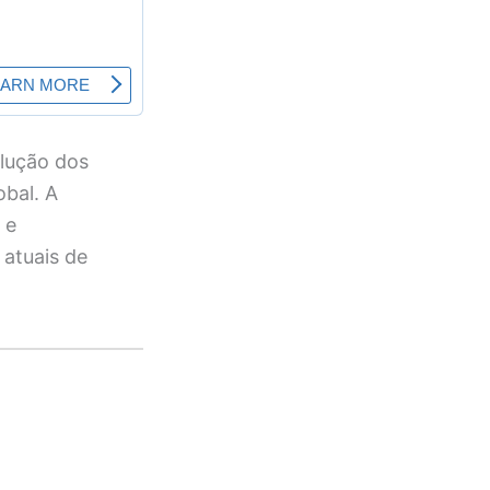
olução dos
obal. A
 e
 atuais de