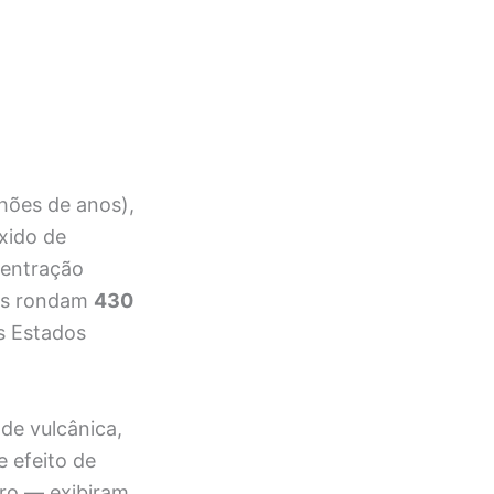
hões de anos),
xido de
centração
ais rondam
430
s Estados
de vulcânica,
 efeito de
uro — exibiram