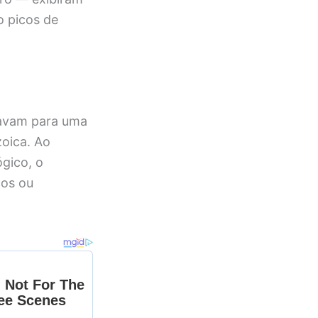
o picos de
tavam para uma
oica. Ao
ógico, o
cos ou