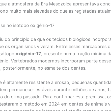
 que a atmosfera da Era Mesozoica apresentava con
bono muito mais elevadas do que as registadas atual
se no isótopo oxigénio-17
iu do princípio de que os tecidos biológicos incorpor
e os organismos viveram. Entre esses marcadores q
isótopo
oxigénio-17
, presente numa fração mínima d
génio. Vertebrados modernos incorporam parte desse
, posteriormente, no esmalte dos dentes.
 é altamente resistente à erosão, pequenas quantid
dem permanecer estáveis durante milhões de anos, 
o do clima passado. Para confirmar esta premissa, o
 testaram o método em 2024 em dentes de animais v