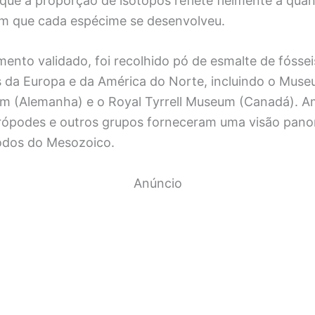
ue a proporção de isótopos reflete fielmente a qua
m que cada espécime se desenvolveu.
ento validado, foi recolhido pó de esmalte de fósse
 da Europa e da América do Norte, incluindo o Museu
lim (Alemanha) e o Royal Tyrrell Museum (Canadá). A
rópodes e outros grupos forneceram uma visão pano
íodos do Mesozoico.
Anúncio