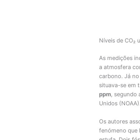
Níveis de CO₂ 
As medições in
a atmosfera co
carbono. Já n
situava-se em 
ppm
, segundo 
Unidos (NOAA)
Os autores ass
fenómeno que l
estufa. Dois f