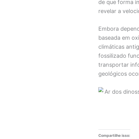
de que forma i
revelar a velo
Embora depende
baseada em oxig
climáticas ant
fossilizado fu
transportar in
geológicos oco
Compartilhe isso: