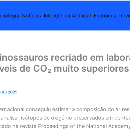
cnologia
Notícias
Inteligência Artificial
Economia
Rev
inossauros recriado em labor
íveis de CO₂ muito superiores
.08.2025
ernacional conseguiu estimar a composição do ar res
analisar isótopos de oxigénio preservados em dentes
icado na revista Proceedings of the National Academ