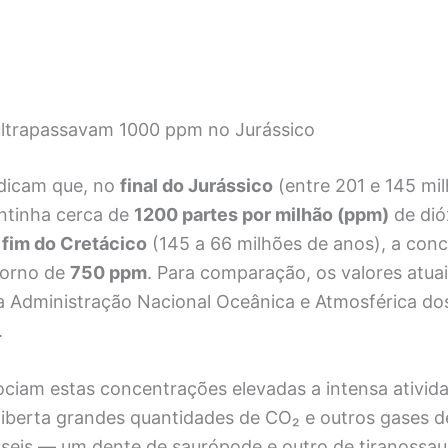
ultrapassavam 1000 ppm no Jurássico
dicam que, no
final do Jurássico
(entre 201 e 145 mil
ntinha cerca de
1200 partes por milhão (ppm)
de dió
o
fim do Cretácico
(145 a 66 milhões de anos), a con
torno de
750 ppm
. Para comparação, os valores atu
a Administração Nacional Oceânica e Atmosférica do
.
ociam estas concentrações elevadas a intensa ativida
iberta grandes quantidades de CO₂ e outros gases de
ósseis — um dente de saurópode e outro de tiranossa