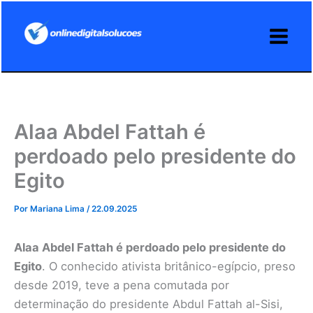
Ir
para
o
conteúdo
Alaa Abdel Fattah é
perdoado pelo presidente do
Egito
Por
Mariana Lima
/
22.09.2025
Alaa Abdel Fattah é perdoado pelo presidente do
Egito
. O conhecido ativista britânico-egípcio, preso
desde 2019, teve a pena comutada por
determinação do presidente Abdul Fattah al-Sisi,