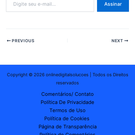
Assinar
seu
e-
mail…
PREVIOUS
NEXT
Copyright © 2026 onlinedigitalsolucoes | Todos os Direitos
reservados
Comentários/ Contato
Política De Privacidade
Termos de Uso
Política de Cookies
Página de Transparência
Política de Comentários