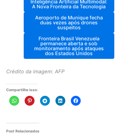
Inteligência Artificial Multimodal:
A Nova Fronteira da Tecnologia
Aeroporto de Munique fecha
duas vezes após drones
suspeitos
Fronteira Brasil Venezuela
permanece aberta e sob
monitoramento após ataques
dos Estados Unidos
Crédito da imagem: AFP
Compartilhe isso:
Post Relacionados