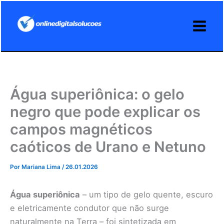
Ir
para
o
conteúdo
Água superiônica: o gelo
negro que pode explicar os
campos magnéticos
caóticos de Urano e Netuno
Por
Mariana Lima
/
26.01.2026
Água superiônica
– um tipo de gelo quente, escuro
e eletricamente condutor que não surge
naturalmente na Terra – foi sintetizada em