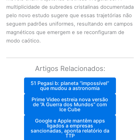
multiplicidade de subredes cristalinas documentada
pelo novo estudo sugere que essas trajetórias não
seguem padrões uniformes, resultando em campos
magnéticos que emergem e se reconfiguram de
modo caótico.
Artigos Relacionados:
51 Pegasi b: planeta “impossível”
que mudou a astronomia
Prime Video estreia nova versão
de “A Guerra dos Mundos” com
Ice Cube
Google e Apple mantêm apps
ligados a empresas
sancionadas, aponta relatório da
TTP