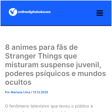
Ir
para
o
conteúdo
8 animes para fãs de
Stranger Things que
misturam suspense juvenil,
poderes psíquicos e mundos
ocultos
Por
Mariana Lima
/
13.12.2025
O fenômeno televisivo que levou o público a