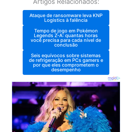
Artigos Relacionados:
Ataque de ransomware leva KNP
Logistics à falência
Tempo de jogo em Pokémon
Legends Z-A: quantas horas
você precisa para cada nível de
conclusão
Seis equívocos sobre sistemas
de refrigeração em PCs gamers e
por que eles comprometem o
desempenho