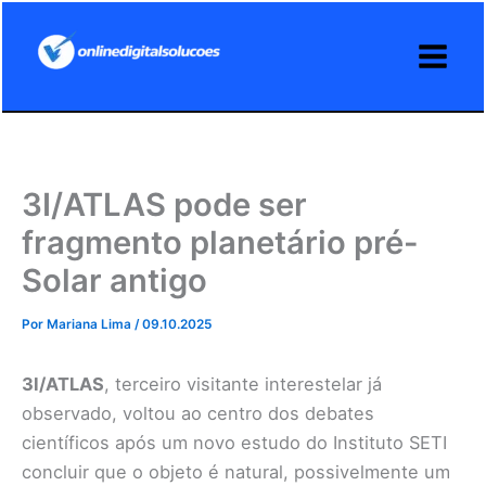
Ir
para
o
conteúdo
3I/ATLAS pode ser
fragmento planetário pré-
Solar antigo
Por
Mariana Lima
/
09.10.2025
3I/ATLAS
, terceiro visitante interestelar já
observado, voltou ao centro dos debates
científicos após um novo estudo do Instituto SETI
concluir que o objeto é natural, possivelmente um