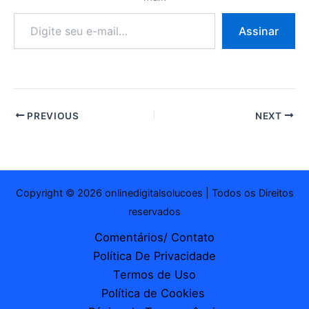
Digite
Assinar
seu
e-
mail…
PREVIOUS
NEXT
Copyright © 2026 onlinedigitalsolucoes | Todos os Direitos
reservados
Comentários/ Contato
Política De Privacidade
Termos de Uso
Política de Cookies