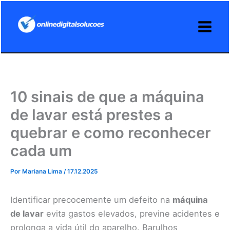
Ir
para
o
conteúdo
10 sinais de que a máquina
de lavar está prestes a
quebrar e como reconhecer
cada um
Por
Mariana Lima
/
17.12.2025
Identificar precocemente um defeito na
máquina
de lavar
evita gastos elevados, previne acidentes e
prolonga a vida útil do aparelho. Barulhos