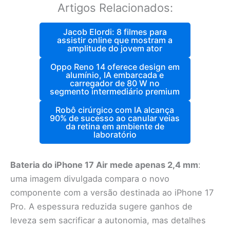
Artigos Relacionados:
Jacob Elordi: 8 filmes para
assistir online que mostram a
amplitude do jovem ator
Oppo Reno 14 oferece design em
alumínio, IA embarcada e
carregador de 80 W no
segmento intermediário premium
Robô cirúrgico com IA alcança
90% de sucesso ao canular veias
da retina em ambiente de
laboratório
Bateria do iPhone 17 Air mede apenas 2,4 mm
:
uma imagem divulgada compara o novo
componente com a versão destinada ao iPhone 17
Pro. A espessura reduzida sugere ganhos de
leveza sem sacrificar a autonomia, mas detalhes