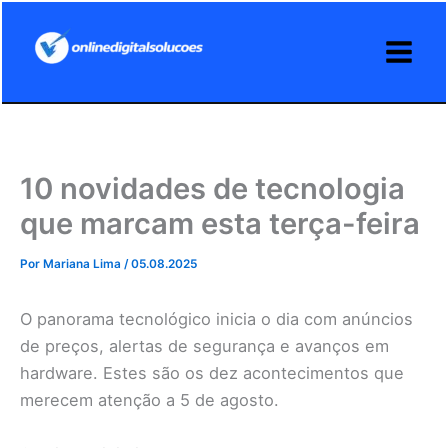
Ir
para
o
conteúdo
10 novidades de tecnologia
que marcam esta terça-feira
Por
Mariana Lima
/
05.08.2025
O panorama tecnológico inicia o dia com anúncios
de preços, alertas de segurança e avanços em
hardware. Estes são os dez acontecimentos que
merecem atenção a 5 de agosto.